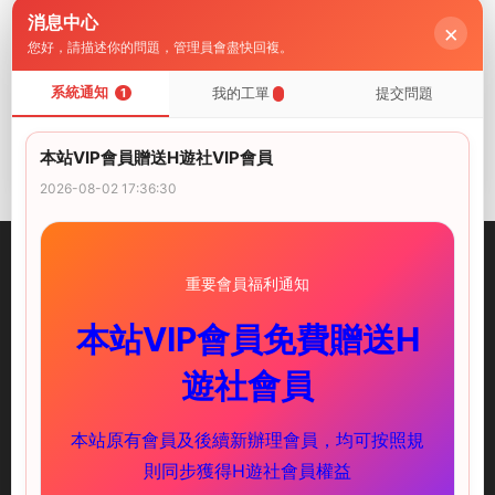
消息中心
×
您好，請描述你的問題，管理員會盡快回複。
系統通知
我的工單
提交問題
PC遊戲
1
PC遊戲
【SRPG/AI漢化/MTool/NT
【SRPG/AI漢化/MTool】敗
R】扶她戰術錄～王女的和平
走王女【電腦/1.7G】
本站VIP會員贈送H遊社VIP會員
(?)複仇計劃～【電腦/860
VIP
VIP
2025-07-12
2025-05-16
M】
2026-08-02 17:36:30
重要會員福利通知
本站VIP會員免費贈送H
illusion中國-I社中國官方網站
遊社會員
快速鏈接
服務支持
本站原有會員及後續新辦理會員，均可按照規
PC遊戲
新手必讀
則同步獲得H遊社會員權益
安卓遊戲
下載教程