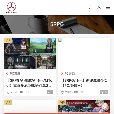
SRPG
VIP
PC遊戲
PC遊戲
【SRPG/AI生成/AI漢化/MTo
【SRPG/漢化】新說魔法少女
ol】克萊多尼亞戰記v1.0.2
【PC/645M】
【電腦/990M】
VIP
2025-10-09
2025-08-23
5
VIP
VIP