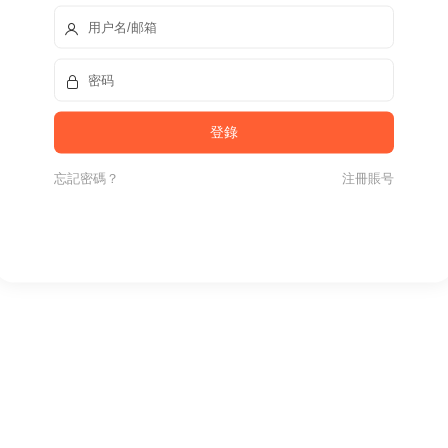
忘記密碼？
注冊賬号