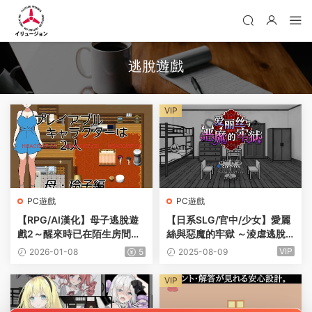
逃脫遊戲
VIP
PC遊戲
PC遊戲
【RPG/AI漢化】母子逃脫遊
【日系SLG/官中/少女】愛麗
戲2～醒來時已在陌生房間～
絲與惡魔的牢獄 ～淩虐逃脫
v25.12.13【PC/315M】
遊戲～ 官方中文版【PC/0.5
VIP
2026-01-08
5
2025-08-09
G】アリスと悪魔の牢獄 ～リ
ョナ脫出ゲーム～
VIP