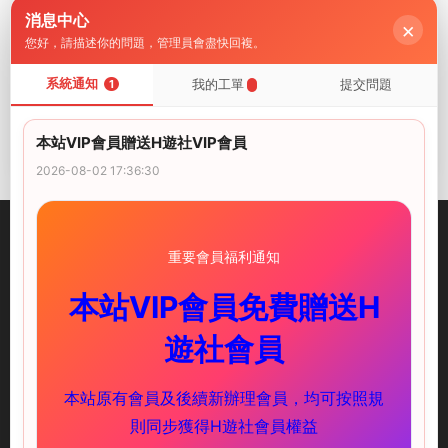
消息中心
×
您好，請描述你的問題，管理員會盡快回複。
系統通知
我的工單
提交問題
PC遊戲
1
PC遊戲
【SLG/AI漢化/MTool】愛麗
【SLG/AI漢化/像素/動态】奇
絲與惡魔的牢獄 ～淩虐逃脫
巧陷阱 ~陷阱恐怖逃脫遊戲~
本站VIP會員贈送H遊社VIP會員
遊戲～v1.0.2【電腦/1.1G】
【PC/333M】
VIP
2025-07-11
5
2025-01-29
2026-08-02 17:36:30
重要會員福利通知
本站VIP會員免費贈送H
illusion中國-I社中國官方網站
遊社會員
快速鏈接
服務支持
本站原有會員及後續新辦理會員，均可按照規
PC遊戲
新手必讀
則同步獲得H遊社會員權益
安卓遊戲
下載教程